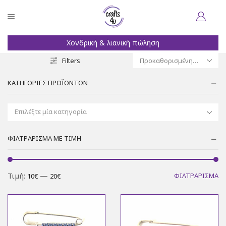
Χονδρική & λιανική πώληση
Filters
ΚΑΤΗΓΟΡΊΕΣ ΠΡΟΪΌΝΤΩΝ
Επιλέξτε μία κατηγορία
ΦΙΛΤΡΆΡΙΣΜΑ ΜΕ ΤΙΜΉ
Ελ
Μ
Τιμή:
—
ΦΙΛΤΡΆΡΙΣΜΑ
10€
20€
τι
τι