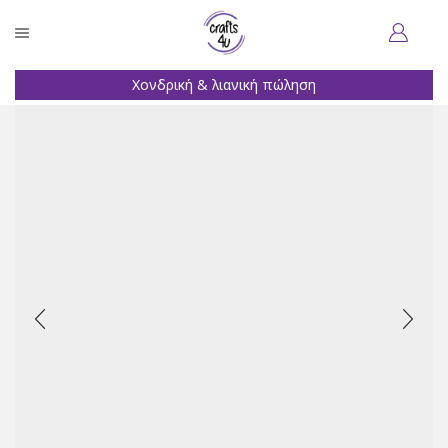
Χονδρική & λιανική πώληση