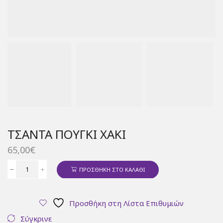
ΤΣΆΝΤΑ ΠΟΥΓΚΊ ΧΑΚΊ
65,00
€
ΠΡΟΣΘΉΚΗ ΣΤΟ ΚΑΛΆΘΙ
Τσάντα
πουγκί
χακί
Προσθήκη στη Λίστα Επιθυμιών
ποσότητα
Σύγκρινε