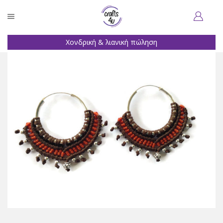
Χονδρική & λιανική πώληση