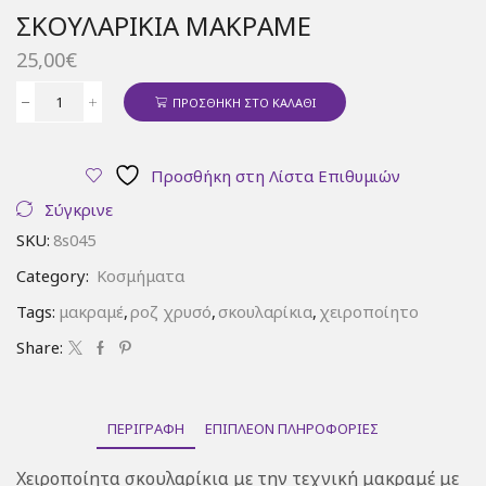
ΣΚΟΥΛΑΡΊΚΙΑ ΜΑΚΡΑΜΈ
25,00
€
ΠΡΟΣΘΉΚΗ ΣΤΟ ΚΑΛΆΘΙ
Σκουλαρίκια
μακραμέ
ποσότητα
Προσθήκη στη Λίστα Επιθυμιών
Σύγκρινε
SKU:
8s045
Category:
Κοσμήματα
Tags:
μακραμέ
,
ροζ χρυσό
,
σκουλαρίκια
,
χειροποίητο
Share:
ΠΕΡΙΓΡΑΦΉ
ΕΠΙΠΛΈΟΝ ΠΛΗΡΟΦΟΡΊΕΣ
Χειροποίητα σκουλαρίκια με την τεχνική μακραμέ με