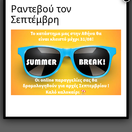
Tags:
μακραμέ
,
σκουλαρίκια
,
χειροποίητο
Ραντεβού τον
Share:
Σεπτέμβρη
ΠΕΡΙΓΡΑΦΉ
ΕΠΙΠΛΈΟΝ ΠΛΗΡΟΦΟΡΊΕΣ
Χειροποίητα σκουλαρίκια με την τεχνική μακραμέ
σε μέταλλο
Όλα τα σκουλαρίκια δίνονται με κλιπ ασφαλείας
σιλικόνης και τα μεταλλικά στοιχεία είναι nickel-free,
κατασκευασμένα από ποιοτικά και υπoαλλεργικά
υλικά.
Tα ασημένια άγκιστρα/κουμπώματα στα σκουλαρίκια
παρέχονται με την επιλογή της επιπλέον χρέωσης
των 2€