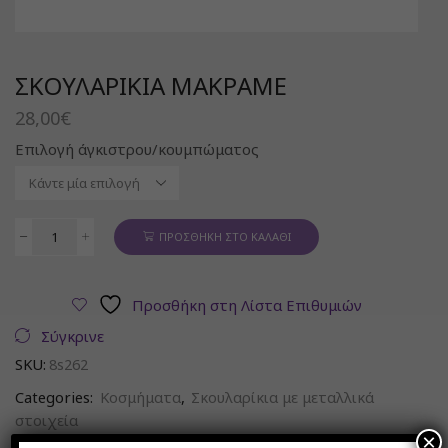
ΣΚΟΥΛΑΡΊΚΙΑ ΜΑΚΡΑΜΈ
28,00
€
Επιλογή άγκιστρου/κουμπώματος
ΠΡΟΣΘΉΚΗ ΣΤΟ ΚΑΛΆΘΙ
Σκουλαρίκια
μακραμέ
ποσότητα
Προσθήκη στη Λίστα Επιθυμιών
Σύγκρινε
SKU:
8s262
Categories:
Κοσμήματα
,
Σκουλαρίκια με μεταλλικά
στοιχεία
×