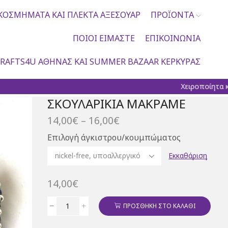
ΚΟΣΜΉΜΑΤΑ ΚΑΙ ΠΛΕΚΤΆ ΑΞΕΣΟΥΆΡ
ΠΡΟΪΌΝΤΑ
ΠΟΙΟΙ ΕΊΜΑΣΤΕ
ΕΠΙΚΟΙΝΩΝΊΑ
RAFTS4U ΑΘΉΝΑΣ ΚΑΙ SUMMER BAZAAR ΚΈΡΚΥΡΑΣ
Χειροποίητα κοσμήματα και πλεκτά
ΣΚΟΥΛΑΡΊΚΙΑ ΜΑΚΡΑΜΈ
Price
14,00
€
–
16,00
€
range:
Επιλογή άγκιστρου/κουμπώματος
14,00€
through
Εκκαθάριση
16,00€
14,00
€
ΠΡΟΣΘΉΚΗ ΣΤΟ ΚΑΛΆΘΙ
Σκουλαρίκια
μακραμέ