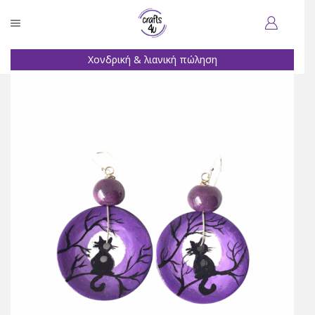
Χονδρική & λιανική πώληση