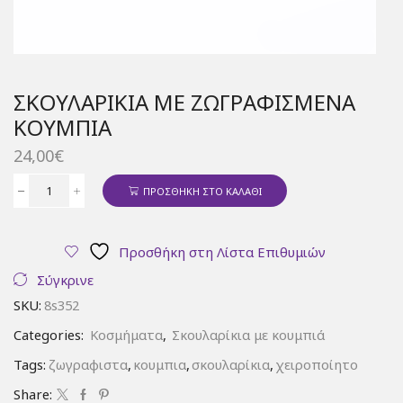
ΣΚΟΥΛΑΡΊΚΙΑ ΜΕ ΖΩΓΡΑΦΙΣΜΈΝΑ
ΚΟΥΜΠΙΆ
24,00
€
ΠΡΟΣΘΉΚΗ ΣΤΟ ΚΑΛΆΘΙ
Σκουλαρίκια
με
ζωγραφισμένα
Προσθήκη στη Λίστα Επιθυμιών
κουμπιά
ποσότητα
Σύγκρινε
SKU:
8s352
Categories:
Κοσμήματα
,
Σκουλαρίκια με κουμπιά
Tags:
ζωγραφιστα
,
κουμπια
,
σκουλαρίκια
,
χειροποίητο
Share: