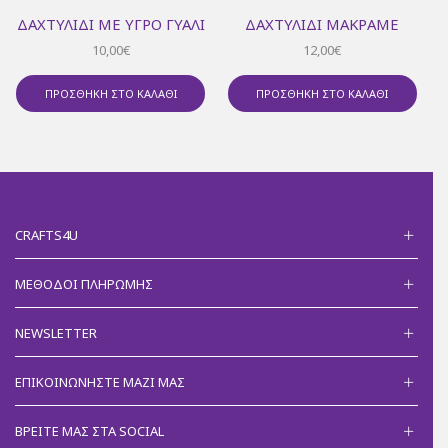
ΔΑΧΤΥΛΊΔΙ ΜΕ ΥΓΡΌ ΓΥΑΛΊ
ΔΑΧΤΥΛΊΔΙ ΜΑΚΡΑΜΈ
10,00
€
12,00
€
ΠΡΟΣΘΉΚΗ ΣΤΟ ΚΑΛΆΘΙ
ΠΡΟΣΘΉΚΗ ΣΤΟ ΚΑΛΆΘΙ
CRAFTS4U
ΜΈΘΟΔΟΙ ΠΛΗΡΩΜΉΣ
NEWSLETTER
ΕΠΙΚΟΙΝΩΝΉΣΤΕ ΜΑΖΊ ΜΑΣ
ΒΡΕΊΤΕ ΜΑΣ ΣΤΑ SOCIAL