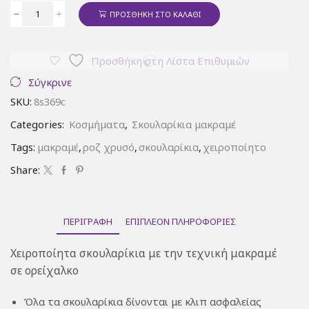
ΠΡΟΣΘΉΚΗ ΣΤΟ ΚΑΛΆΘΙ
Σκουλαρίκια
μπλε
μακραμέ
Προσθήκη στη Λίστα Επιθυμιών
σε
ορείχαλκο
Σύγκρινε
ποσότητα
SKU:
8s369c
Categories:
Κοσμήματα
,
Σκουλαρίκια μακραμέ
Tags:
μακραμέ
,
ροζ χρυσό
,
σκουλαρίκια
,
χειροποίητο
Share:
ΠΕΡΙΓΡΑΦΉ
ΕΠΙΠΛΈΟΝ ΠΛΗΡΟΦΟΡΊΕΣ
Χειροποίητα σκουλαρίκια με την τεχνική μακραμέ
σε ορείχαλκο
Όλα τα σκουλαρίκια δίνονται με κλιπ ασφαλείας