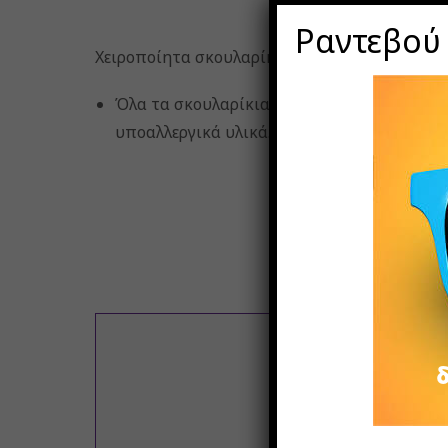
Ραντεβού
Χειροποίητα σκουλαρίκια με την τεχνική μακρ
Όλα τα σκουλαρίκια δίνονται με κλιπ ασφαλ
υπoαλλεργικά υλικά.