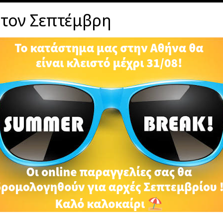
ΠΕΡΙΓΡΑΦΉ
ΕΠΙΠΛΈΟΝ ΠΛΗΡΟΦΟΡΊΕΣ
 τον Σεπτέμβρη
αμέ σε μεταλλικό στοιχείο και με ασημένια γαντζάκια.
είας σιλικόνης και τα μεταλλικά στοιχεία είναι nickel-fr
RELATED PRODUCTS