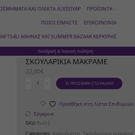
ΟΣΜΉΜΑΤΑ ΚΑΙ ΠΛΕΚΤΆ ΑΞΕΣΟΥΆΡ
ΠΡΟΪΌΝΤΑ
ΠΟΙΟΙ ΕΊΜΑΣΤΕ
ΕΠΙΚΟΙΝΩΝΊΑ
AFTS4U ΑΘΉΝΑΣ ΚΑΙ SUMMER BAZAAR ΚΈΡΚΥΡΑΣ
Χονδρική & λιανική πώληση
ΣΚΟΥΛΑΡΊΚΙΑ ΜΑΚΡΑΜΈ
22,00
€
ΠΡΟΣΘΉΚΗ ΣΤΟ ΚΑΛΆΘΙ
Σκουλαρίκια
μακραμέ
ποσότητα
Προσθήκη στη Λίστα Επιθυμιών
Σύγκρινε
SKU:
8s412
Categories:
Κοσμήματα
,
Σκουλαρίκια μακραμέ