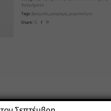
Κοσμήματα
Tags:
βραχιόλι
,
μακραμέ
,
χειροποίητο
Share:
 τον Σεπτέμβρη