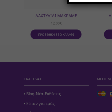
ΔΑΧΤΥΛΊΔΙ ΜΑΚΡΑΜΈ
Δ
12,00
€
ΠΡΟΣΘΉΚΗ ΣΤΟ ΚΑΛΆΘΙ
CRAFTS4U
ΜΈΘΟΔΟ
Blog-Νέα-Εκθέσεις
Είπαν για εμάς