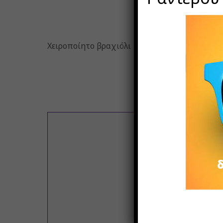
Χειροποίητο βραχιόλι με την τεχνική μακρα