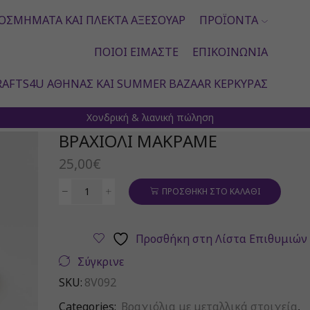
ΟΣΜΉΜΑΤΑ ΚΑΙ ΠΛΕΚΤΆ ΑΞΕΣΟΥΆΡ
ΠΡΟΪΌΝΤΑ
ΠΟΙΟΙ ΕΊΜΑΣΤΕ
ΕΠΙΚΟΙΝΩΝΊΑ
AFTS4U ΑΘΉΝΑΣ ΚΑΙ SUMMER BAZAAR ΚΈΡΚΥΡΑΣ
Χονδρική & λιανική πώληση
ΒΡΑΧΙΌΛΙ ΜΑΚΡΑΜΈ
25,00
€
ΠΡΟΣΘΉΚΗ ΣΤΟ ΚΑΛΆΘΙ
Βραχιόλι
μακραμέ
ποσότητα
Προσθήκη στη Λίστα Επιθυμιών
Σύγκρινε
SKU:
8V092
Categories:
Βραχιόλια με μεταλλικά στοιχεία
,