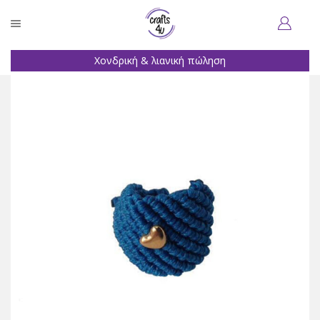
Χονδρική & λιανική πώληση