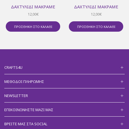
ΔΑΧΤΥΛΊΔΙ ΜΑΚΡΑΜΈ
ΔΑΧΤΥΛΊΔΙ ΜΑΚΡΑΜΈ
12,00
€
12,00
€
ΠΡΟΣΘΉΚΗ ΣΤΟ ΚΑΛΆΘΙ
ΠΡΟΣΘΉΚΗ ΣΤΟ ΚΑΛΆΘΙ
CRAFTS4U
ΜΈΘΟΔΟΙ ΠΛΗΡΩΜΉΣ
NEWSLETTER
ΕΠΙΚΟΙΝΩΝΉΣΤΕ ΜΑΖΊ ΜΑΣ
ΒΡΕΊΤΕ ΜΑΣ ΣΤΑ SOCIAL