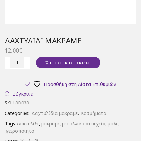
ΔΑΧΤΥΛΊΔΙ ΜΑΚΡΑΜΈ
12,00
€
ΠΡΟΣΘΉΚΗ ΣΤΟ ΚΑΛΆΘΙ
Δαχτυλίδι
μακραμέ
ποσότητα
Προσθήκη στη Λίστα Επιθυμιών
Σύγκρινε
SKU:
8D038
Categories:
Δαχτυλίδια μακραμέ
,
Κοσμήματα
Tags:
δακτυλίδι
,
μακραμέ
,
μεταλλικό στοιχείο
,
μπλε
,
χειροποίητο