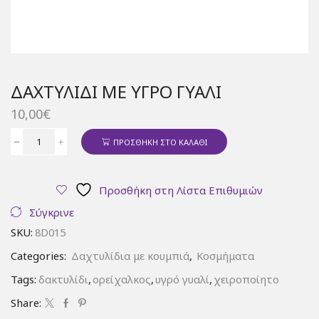
ΔΑΧΤΥΛΊΔΙ ΜΕ ΥΓΡΌ ΓΥΑΛΊ
10,00
€
ΠΡΟΣΘΉΚΗ ΣΤΟ ΚΑΛΆΘΙ
Δαχτυλίδι
με
υγρό
Προσθήκη στη Λίστα Επιθυμιών
γυαλί
ποσότητα
Σύγκρινε
SKU:
8D015
Categories:
Δαχτυλίδια με κουμπιά
,
Κοσμήματα
Tags:
δακτυλίδι
,
ορείχαλκος
,
υγρό γυαλί
,
χειροποίητο
Share: