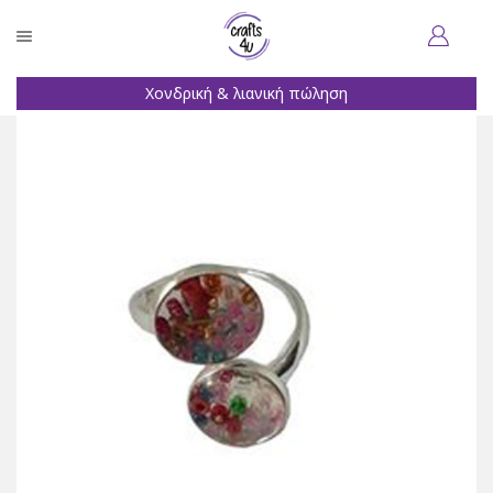
Χονδρική & λιανική πώληση