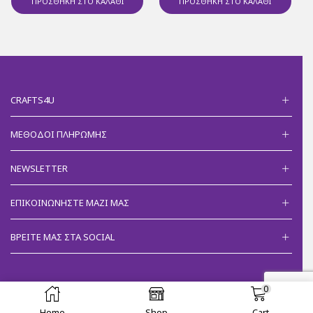
ΠΡΟΣΘΉΚΗ ΣΤΟ ΚΑΛΆΘΙ
ΠΡΟΣΘΉΚΗ ΣΤΟ ΚΑΛΆΘΙ
CRAFTS4U
ΜΈΘΟΔΟΙ ΠΛΗΡΩΜΉΣ
NEWSLETTER
ΕΠΙΚΟΙΝΩΝΉΣΤΕ ΜΑΖΊ ΜΑΣ
ΒΡΕΊΤΕ ΜΑΣ ΣΤΑ SOCIAL
0
Ⓒ 2018 Crafts4u - Developed by
Eleni Papanikolaou
.
Home
Shop
Cart