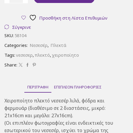
Τσαντάκι
νεσεσέρ
λιλά
Προσθήκη στη Λίστα Επιθυμιών
ποσότητα
Σύγκρινε
SKU:
58104
Categories:
Νεσεσέρ
,
Πλεκτά
Tags:
νεσεσερ
,
πλεκτό
,
χειροποίητο
Share:
ΠΕΡΙΓΡΑΦΉ
ΕΠΙΠΛΈΟΝ ΠΛΗΡΟΦΟΡΊΕΣ
Χειροποίητο πλεκτό νεσεσέρ λιλά, φόδρα και
φερμουάρ (διαθέσιμο σε 2 διαστάσεις, μικρό:
21x16cm και μεγάλο: 27x16cm).
(Οι επιπλέον φωτογραφίες είναι ενδεικτικές του
εσωτερικού του νεσεσέρ, ισχύει το χρώμα της