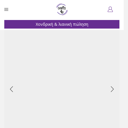
Χονδρική & λιανική πώληση