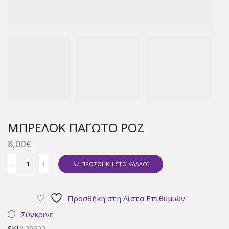
ΜΠΡΕΛΌΚ ΠΑΓΩΤΌ ΡΟΖ
8,00
€
ΠΡΟΣΘΉΚΗ ΣΤΟ ΚΑΛΆΘΙ
Μπρελόκ
παγωτό
ροζ
Προσθήκη στη Λίστα Επιθυμιών
ποσότητα
Σύγκρινε
SKU:
29922