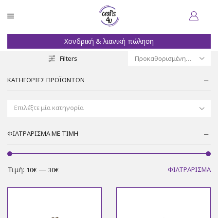
ιανική πώληση
Χειροποίητα κοσμήμ
Filters
ΚΑΤΗΓΟΡΊΕΣ ΠΡΟΪΌΝΤΩΝ
Επιλέξτε μία κατηγορία
ΦΙΛΤΡΆΡΙΣΜΑ ΜΕ ΤΙΜΉ
Ελ
Μ
Τιμή:
—
ΦΙΛΤΡΆΡΙΣΜΑ
10€
30€
τι
τι