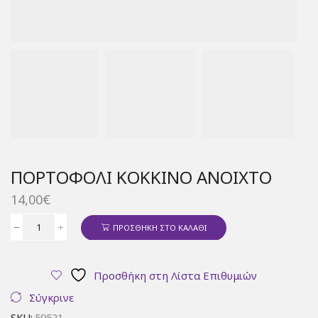
ΠΟΡΤΟΦΌΛΙ ΚΌΚΚΙΝΟ ΑΝΟΙΧΤΌ
14,00
€
ΠΡΟΣΘΉΚΗ ΣΤΟ ΚΑΛΆΘΙ
Πορτοφόλι
κόκκινο
ανοιχτό
Προσθήκη στη Λίστα Επιθυμιών
ποσότητα
Σύγκρινε
SKU:
59521