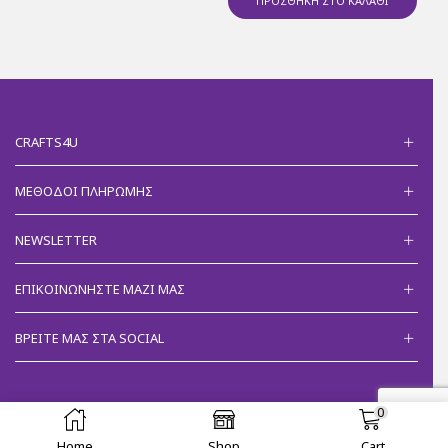
ΠΡΟΣΘΉΚΗ ΣΤΟ ΚΑΛΆΘΙ
CRAFTS4U
ΜΈΘΟΔΟΙ ΠΛΗΡΩΜΉΣ
NEWSLETTER
ΕΠΙΚΟΙΝΩΝΉΣΤΕ ΜΑΖΊ ΜΑΣ
ΒΡΕΊΤΕ ΜΑΣ ΣΤΑ SOCIAL
0
Ⓒ 2018 Crafts4u - Developed by
Eleni Papanikolaou
.
Home
Shop
Cart