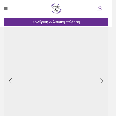
Χονδρική & λιανική πώληση