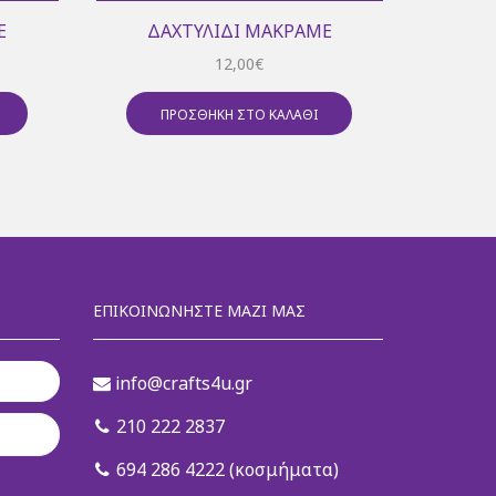
Έ
ΔΑΧΤΥΛΊΔΙ ΜΑΚΡΑΜΈ
ΔΑ
12,00
€
ΠΡΟΣΘΉΚΗ ΣΤΟ ΚΑΛΆΘΙ
Π
ΕΠΙΚΟΙΝΩΝΉΣΤΕ ΜΑΖΊ ΜΑΣ
info@crafts4u.gr
210 222 2837
694 286 4222 (κοσμήματα)