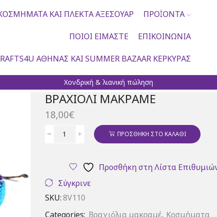
ΚΟΣΜΉΜΑΤΑ ΚΑΙ ΠΛΕΚΤΆ ΑΞΕΣΟΥΆΡ
ΠΡΟΪΌΝΤΑ
ΠΟΙΟΙ ΕΊΜΑΣΤΕ
ΕΠΙΚΟΙΝΩΝΊΑ
RAFTS4U ΑΘΉΝΑΣ ΚΑΙ SUMMER BAZAAR ΚΈΡΚΥΡΑΣ
Χονδρική & λιανική πώληση
ΒΡΑΧΙΌΛΙ ΜΑΚΡΑΜΈ
18,00
€
ΠΡΟΣΘΉΚΗ ΣΤΟ ΚΑΛΆΘΙ
Βραχιόλι
μακραμέ
ποσότητα
Προσθήκη στη Λίστα Επιθυμιώ
Σύγκρινε
SKU:
8V110
Categories:
Βραχιόλια μακραμέ
,
Κοσμήματα