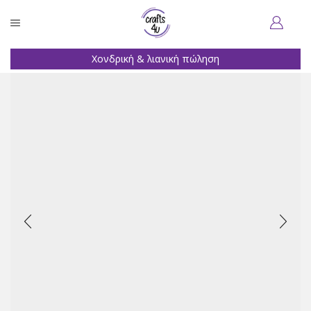
Χονδρική & λιανική πώληση