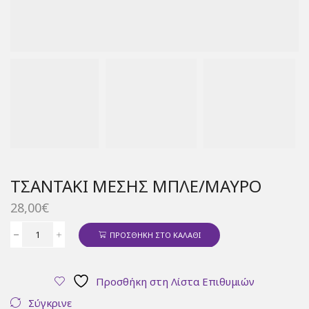
ΤΣΑΝΤΆΚΙ ΜΈΣΗΣ ΜΠΛΕ/ΜΑΎΡΟ
28,00
€
ΠΡΟΣΘΉΚΗ ΣΤΟ ΚΑΛΆΘΙ
Τσαντάκι
μέσης
μπλε/
Προσθήκη στη Λίστα Επιθυμιών
μαύρο
ποσότητα
Σύγκρινε