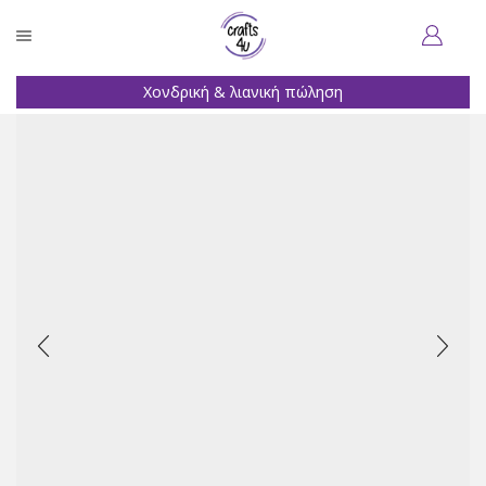
Χονδρική & λιανική πώληση