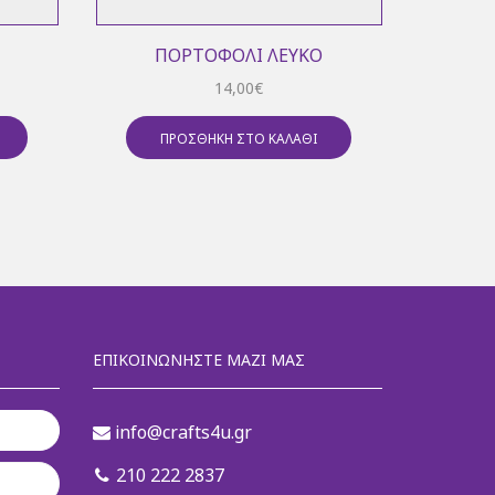
ΠΟΡΤΟΦΌΛΙ ΛΕΥΚΌ
Π
14,00
€
ΠΡΟΣΘΉΚΗ ΣΤΟ ΚΑΛΆΘΙ
Π
ΕΠΙΚΟΙΝΩΝΉΣΤΕ ΜΑΖΊ ΜΑΣ
info@crafts4u.gr
210 222 2837