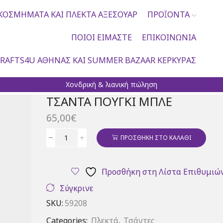
ΚΟΣΜΉΜΑΤΑ ΚΑΙ ΠΛΕΚΤΆ ΑΞΕΣΟΥΆΡ
ΠΡΟΪΌΝΤΑ
ΠΟΙΟΙ ΕΊΜΑΣΤΕ
ΕΠΙΚΟΙΝΩΝΊΑ
RAFTS4U ΑΘΉΝΑΣ ΚΑΙ SUMMER BAZAAR ΚΈΡΚΥΡΑΣ
Χονδρική & λιανική πώληση
ΤΣΆΝΤΑ ΠΟΥΓΚΊ ΜΠΛΕ
65,00
€
ΠΡΟΣΘΉΚΗ ΣΤΟ ΚΑΛΆΘΙ
Τσάντα
πουγκί
μπλε
Προσθήκη στη Λίστα Επιθυμιώ
ποσότητα
Σύγκρινε
SKU:
59208
Categories:
Πλεκτά
,
Τσάντες