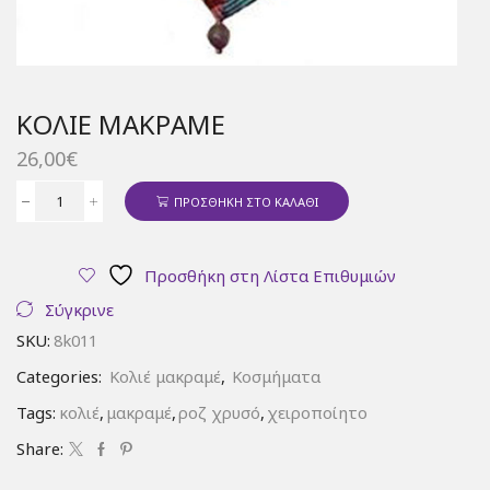
ΚΟΛΙΈ ΜΑΚΡΑΜΈ
26,00
€
ΠΡΟΣΘΉΚΗ ΣΤΟ ΚΑΛΆΘΙ
Κολιέ
μακραμέ
ποσότητα
Προσθήκη στη Λίστα Επιθυμιών
Σύγκρινε
SKU:
8k011
Categories:
Κολιέ μακραμέ
,
Κοσμήματα
Tags:
κολιέ
,
μακραμέ
,
ροζ χρυσό
,
χειροποίητο
Share: