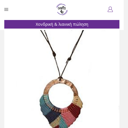
Χονδρική & λιανική πώληση