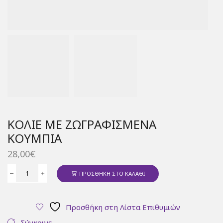
ΚΟΛΙΈ ΜΕ ΖΩΓΡΑΦΙΣΜΈΝΑ
ΚΟΥΜΠΙΆ
28,00
€
ΠΡΟΣΘΉΚΗ ΣΤΟ ΚΑΛΆΘΙ
Κολιέ
με
ζωγραφισμένα
Προσθήκη στη Λίστα Επιθυμιών
κουμπιά
ποσότητα
Σύγκρινε