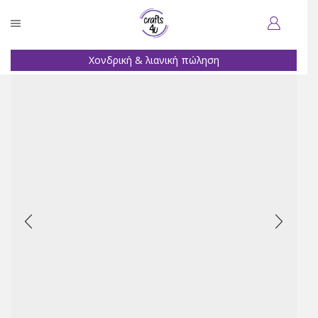
Χονδρική & λιανική πώληση