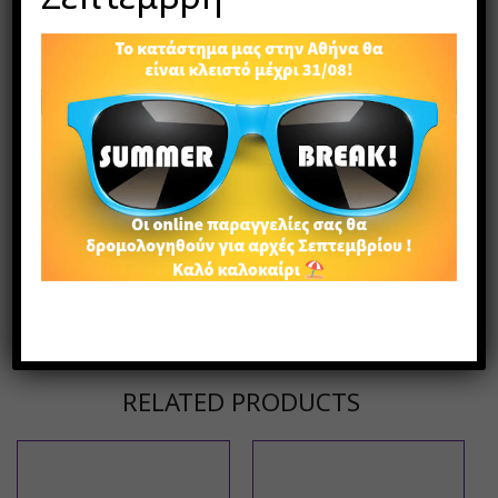
SKU:
8k124
Categories:
Κολιέ με κουμπιά
,
Κοσμήματα
Tags:
ζωγραφιστό
,
κολιέ
,
κουμπί
,
χειροποίητο
Share:
ΠΕΡΙΓΡΑΦΉ
Κολιέ με κουμπιά από κοκοφοίνικα, ζωγραφισμένα
στο χέρι με πινέλο και αδιάβροχα χρώματα,
ρυθμιζόμενο ύψος
RELATED PRODUCTS