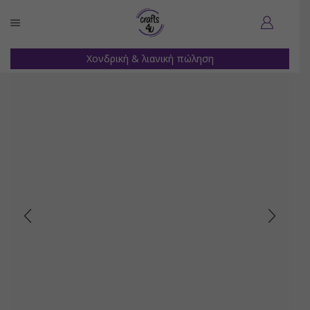
Χονδρική & λιανική πώληση