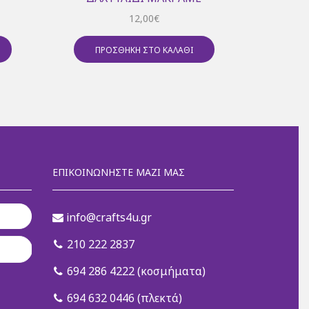
12,00
€
ΠΡΟΣΘΉΚΗ ΣΤΟ ΚΑΛΆΘΙ
ΠΡ
ΕΠΙΚΟΙΝΩΝΉΣΤΕ ΜΑΖΊ ΜΑΣ
info@crafts4u.gr
210 222 2837
694 286 4222 (κοσμήματα)
694 632 0446 (πλεκτά)