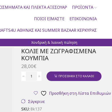
ΟΣΜΉΜΑΤΑ ΚΑΙ ΠΛΕΚΤΆ ΑΞΕΣΟΥΆΡ
ΠΡΟΪΌΝΤΑ
ΠΟΙΟΙ ΕΊΜΑΣΤΕ
ΕΠΙΚΟΙΝΩΝΊΑ
AFTS4U ΑΘΉΝΑΣ ΚΑΙ SUMMER BAZAAR ΚΈΡΚΥΡΑΣ
Χονδρική & λιανική πώληση
ΚΟΛΙΈ ΜΕ ΖΩΓΡΑΦΙΣΜΈΝΑ
ΚΟΥΜΠΙΆ
28,00
€
ΠΡΟΣΘΉΚΗ ΣΤΟ ΚΑΛΆΘΙ
Κολιέ
με
ζωγραφισμένα
Προσθήκη στη Λίστα Επιθυμιών
κουμπιά
ποσότητα
Σύγκρινε
SKU:
8k137