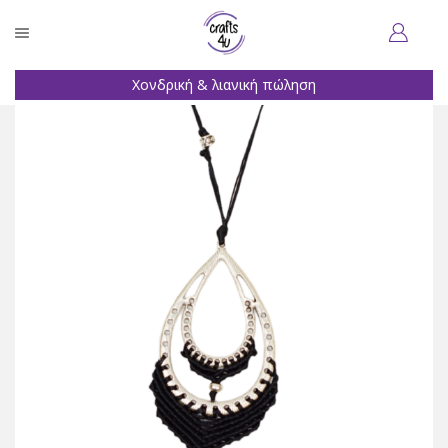
Χονδρική & λιανική πώληση