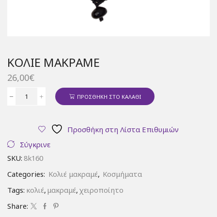
ΚΟΛΙΈ ΜΑΚΡΑΜΈ
26,00
€
ΠΡΟΣΘΉΚΗ ΣΤΟ ΚΑΛΆΘΙ
Κολιέ
μακραμέ
ποσότητα
Προσθήκη στη Λίστα Επιθυμιών
Σύγκρινε
SKU:
8k160
Categories:
Κολιέ μακραμέ
,
Κοσμήματα
Tags:
κολιέ
,
μακραμέ
,
χειροποίητο
Share: