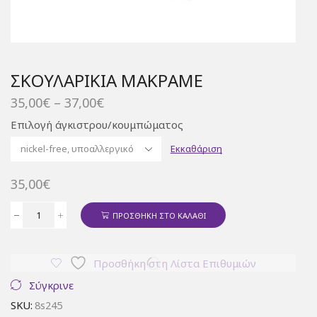
ΣΚΟΥΛΑΡΊΚΙΑ ΜΑΚΡΑΜΈ
Price
35,00
€
–
37,00
€
range:
Επιλογή άγκιστρου/κουμπώματος
35,00€
through
Εκκαθάριση
37,00€
35,00
€
ΠΡΟΣΘΉΚΗ ΣΤΟ ΚΑΛΆΘΙ
Σκουλαρίκια
μακραμέ
ποσότητα
Προσθήκη στη Λίστα Επιθυμιών
Σύγκρινε
SKU:
8s245