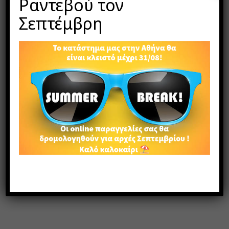
Ραντεβού τον
Σεπτέμβρη
ΠΕΡΙΓΡΑΦΉ
ΕΠΙΠΛΈΟΝ ΠΛΗΡΟΦΟΡΊΕΣ
Χειροποίητα σκουλαρίκια με κουμπιά από
κοκοφοίνικα, ζωγραφισμένα στο χέρι με πινέλο και
αδιάβροχα χρώματα.
Tα άγκιστρα στα συγκεκριμένα σκουλαρίκια είναι
ασημένια.
Όλα τα σκουλαρίκια δίνονται με κλιπ ασφαλείας
σιλικόνης και τα μεταλλικά στοιχεία είναι nickel-free,
κατασκευασμένα από ποιοτικά και υπoαλλεργικά
υλικά.