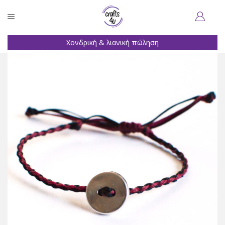
Χονδρική & λιανική πώληση