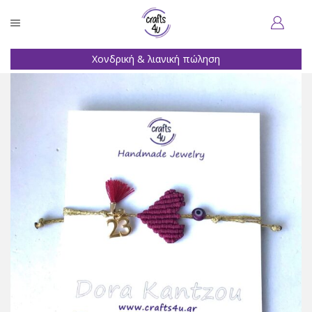
Χονδρική & λιανική πώληση