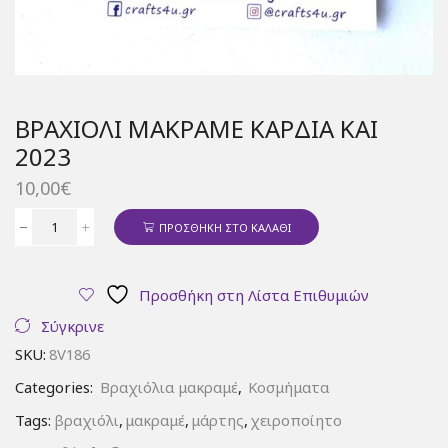
ΒΡΑΧΙΌΛΙ ΜΑΚΡΑΜΈ ΚΑΡΔΙΆ ΚΑΙ
2023
10,00
€
ΠΡΟΣΘΉΚΗ ΣΤΟ ΚΑΛΆΘΙ
Βραχιόλι
μακραμέ
καρδιά
Προσθήκη στη Λίστα Επιθυμιών
και
2023
Σύγκρινε
ποσότητα
SKU:
8V186
Categories:
Βραχιόλια μακραμέ
,
Κοσμήματα
Tags:
βραχιόλι
,
μακραμέ
,
μάρτης
,
χειροποίητο