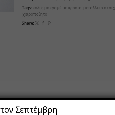
Tags:
κολιέ
,
μακραμέ με κρόσια
,
μεταλλικό στοιχ
χειροποίητο
Share:
 τον Σεπτέμβρη