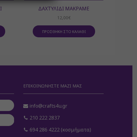
Ί
ΔΑΧΤΥΛΊΔΙ ΜΑΚΡΑΜΈ
ΔΑ
12,00
€
ΠΡΟΣΘΉΚΗ ΣΤΟ ΚΑΛΆΘΙ
ΠΡ
ΕΠΙΚΟΙΝΩΝΉΣΤΕ ΜΑΖΊ ΜΑΣ
info@crafts4u.gr
210 222 2837
694 286 4222 (κοσμήματα)