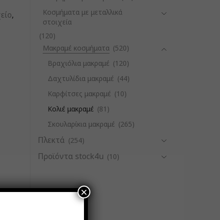
Κοσμήματα με μεταλλικά
είο
,
στοιχεία
(120)
Μακραμέ κοσμήματα
(520)
Βραχιόλια μακραμέ
(120)
Δαχτυλίδια μακραμέ
(44)
Καρφίτσες μακραμέ
(10)
Κολιέ μακραμέ
(81)
Σκουλαρίκια μακραμέ
(265)
Πλεκτά
(254)
Προϊόντα stock4u
(10)
×