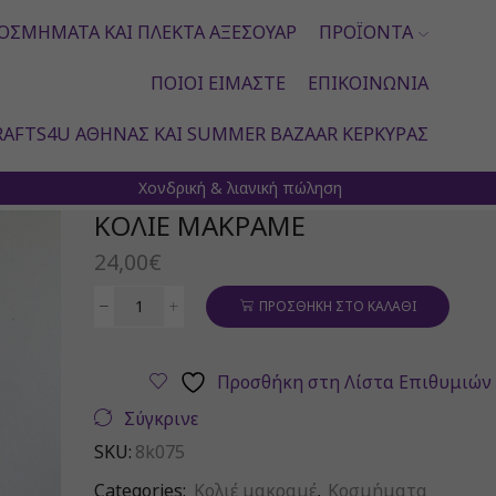
ΟΣΜΉΜΑΤΑ ΚΑΙ ΠΛΕΚΤΆ ΑΞΕΣΟΥΆΡ
ΠΡΟΪΌΝΤΑ
ΠΟΙΟΙ ΕΊΜΑΣΤΕ
ΕΠΙΚΟΙΝΩΝΊΑ
AFTS4U ΑΘΉΝΑΣ ΚΑΙ SUMMER BAZAAR ΚΈΡΚΥΡΑΣ
Χονδρική & λιανική πώληση
ΚΟΛΙΈ ΜΑΚΡΑΜΈ
24,00
€
ΠΡΟΣΘΉΚΗ ΣΤΟ ΚΑΛΆΘΙ
Κολιέ
μακραμέ
ποσότητα
Προσθήκη στη Λίστα Επιθυμιών
Σύγκρινε
SKU:
8k075
Categories:
Κολιέ μακραμέ
,
Κοσμήματα