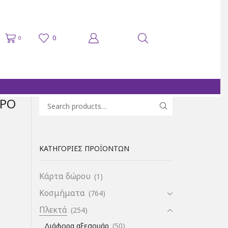
0
0
ΎΡΟ
Search for:
SEARCH
ΚΑΤΗΓΟΡΊΕΣ ΠΡΟΪΌΝΤΩΝ
Κάρτα δώρου
(1)
Κοσμήματα
(764)
Πλεκτά
(254)
Διάφορα αξεσουάρ
(50)