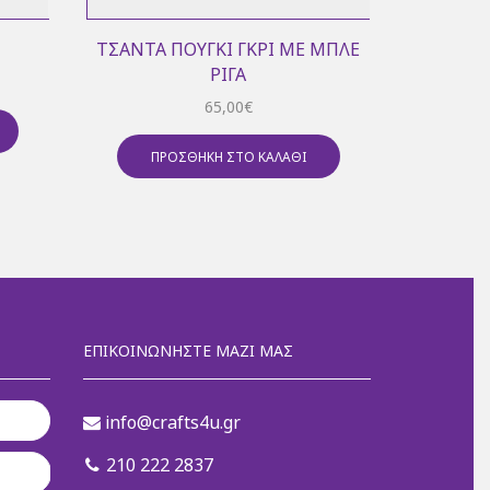
ΤΣΆΝΤΑ ΠΟΥΓΚΊ ΓΚΡΙ ΜΕ ΜΠΛΕ
ΠΑΠΟΎ
ΡΊΓΑ
65,00
€
ΠΡ
ΠΡΟΣΘΉΚΗ ΣΤΟ ΚΑΛΆΘΙ
ΕΠΙΚΟΙΝΩΝΉΣΤΕ ΜΑΖΊ ΜΑΣ
info@crafts4u.gr
210 222 2837