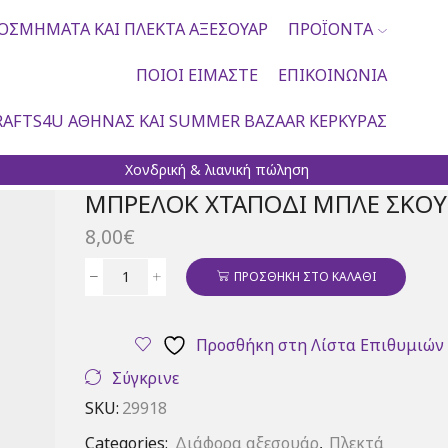
ΟΣΜΉΜΑΤΑ ΚΑΙ ΠΛΕΚΤΆ ΑΞΕΣΟΥΆΡ
ΠΡΟΪΌΝΤΑ
ΠΟΙΟΙ ΕΊΜΑΣΤΕ
ΕΠΙΚΟΙΝΩΝΊΑ
AFTS4U ΑΘΉΝΑΣ ΚΑΙ SUMMER BAZAAR ΚΈΡΚΥΡΑΣ
Χονδρική & λιανική πώληση
ΜΠΡΕΛΌΚ ΧΤΑΠΌΔΙ ΜΠΛΕ ΣΚΟ
8,00
€
ΠΡΟΣΘΉΚΗ ΣΤΟ ΚΑΛΆΘΙ
Μπρελόκ
χταπόδι
μπλε
Προσθήκη στη Λίστα Επιθυμιών
σκούρο
ποσότητα
Σύγκρινε
SKU:
29918
Categories:
Διάφορα αξεσουάρ
,
Πλεκτά