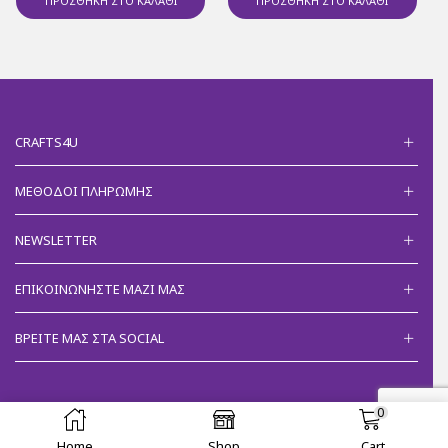
ΠΡΟΣΘΉΚΗ ΣΤΟ ΚΑΛΆΘΙ
ΠΡΟΣΘΉΚΗ ΣΤΟ ΚΑΛΆΘΙ
CRAFTS4U
ΜΈΘΟΔΟΙ ΠΛΗΡΩΜΉΣ
NEWSLETTER
ΕΠΙΚΟΙΝΩΝΉΣΤΕ ΜΑΖΊ ΜΑΣ
ΒΡΕΊΤΕ ΜΑΣ ΣΤΑ SOCIAL
0
Ⓒ 2018 Crafts4u - Developed by
Eleni Papanikolaou
.
Home
Shop
Cart