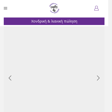
Χονδρική & λιανική πώληση