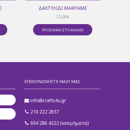
Έ
ΔΑΧΤΥΛΊΔΙ ΜΑΚΡΑΜΈ
ΔΑΧ
12,00
€
ΠΡΟΣΘΉΚΗ ΣΤΟ ΚΑΛΆΘΙ
Π
ΕΠΙΚΟΙΝΩΝΉΣΤΕ ΜΑΖΊ ΜΑΣ
info@crafts4u.gr
210 222 2837
694 286 4222 (κοσμήματα)