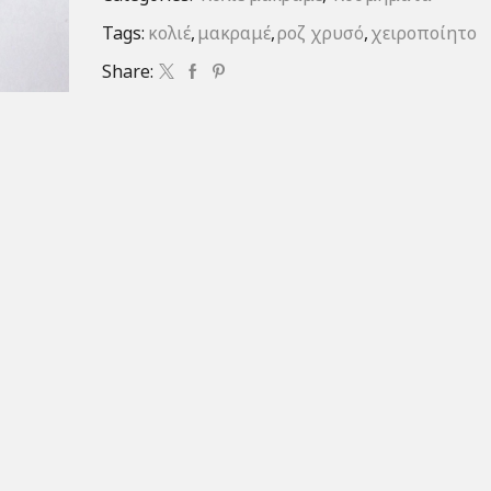
Tags:
κολιέ
,
μακραμέ
,
ροζ χρυσό
,
χειροποίητο
Share: