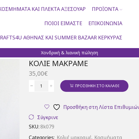
ΚΟΣΜΉΜΑΤΑ ΚΑΙ ΠΛΕΚΤΆ ΑΞΕΣΟΥΆΡ
ΠΡΟΪΌΝΤΑ
ΠΟΙΟΙ ΕΊΜΑΣΤΕ
ΕΠΙΚΟΙΝΩΝΊΑ
RAFTS4U ΑΘΉΝΑΣ ΚΑΙ SUMMER BAZAAR ΚΈΡΚΥΡΑΣ
Χονδρική & λιανική πώληση
ΚΟΛΙΈ ΜΑΚΡΑΜΈ
35,00
€
ΠΡΟΣΘΉΚΗ ΣΤΟ ΚΑΛΆΘΙ
Κολιέ
μακραμέ
ποσότητα
Προσθήκη στη Λίστα Επιθυμιώ
Σύγκρινε
SKU:
8k079
Categories:
Κολιέ μακραμέ
,
Κοσμήματα